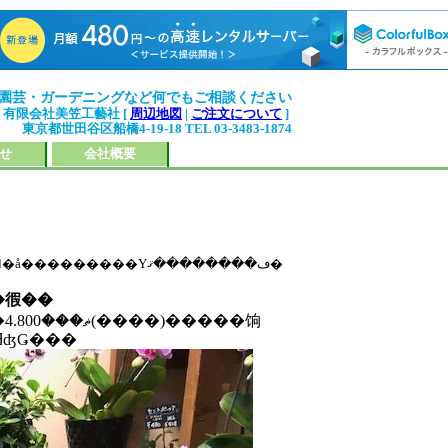
園芸・ガーデニングなど何でもご相談ください
有限会社美笠工藝社 [
周辺地図
|
ご注文について
]
東京都世田谷区船橋4-19-18 TEL 03-3483-1874
せ
会社概要
�����򥯥�å���������Υڡ��������ޤ�
��徦��
�̻�Ω�ƤΥ��塼�Ȥʥ٥󥸥�ߥʤǤ���