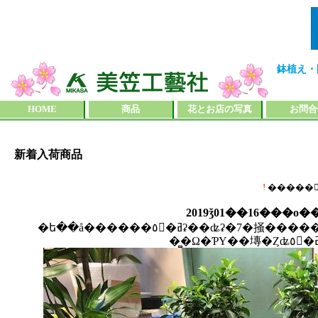
鉢植え・
HOME
商品
花とお店の写真
お問合
新着入荷商品
!
2019ǯ01��16���ο
�ե��å������٥󥸥�ߥʡ��ʥʡ�7�掻�����ޡ���4.800(����)�����饷