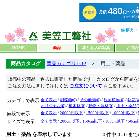
鉢植え・
HOME
商品
花とお店の写真
お問合
商品カタログ
商品カテゴリTOP
＞ 用土・薬品
販売中の商品・過去に販売した商品です。カタログから商品を
ご注文方法に関して詳しくは
ご注文について
をご覧下さい。
カテゴリで表示
全て表示
/
胡蝶蘭(0)
/
その他蘭(0)
/
観葉植物(0)
/
鉢花(4
オリジナル(0)
/
植木鉢(0)
/
動物・資材(0)
/
用土・薬品(0
値段で表示
全て表示
/
20000円以下
/
15000円以下
/
10000円以下
/
サイズで表示
全て表示
/
200cm以下
/
150cm以下
/
100cm以下
/
50c
用土・薬品 を表示しています
0 件中 0 - 0 