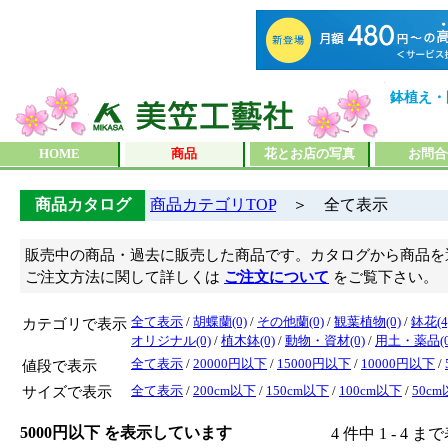
鉢植え・
HOME
商品
花とお店の写真
お問合
商品カタログ
商品カテゴリTOP
＞ 全て表示
販売中の商品・過去に販売した商品です。カタログから商品を
ご注文方法に関して詳しくは
ご注文について
をご覧下さい。
カテゴリで表示
全て表示
/
胡蝶蘭(0)
/
その他蘭(0)
/
観葉植物(0)
/
鉢花(4
オリジナル(0)
/
植木鉢(0)
/
動物・資材(0)
/
用土・薬品(0
値段で表示
全て表示
/
20000円以下
/
15000円以下
/
10000円以下
/
サイズで表示
全て表示
/
200cm以下
/
150cm以下
/
100cm以下
/
50c
5000円以下 を表示しています
4 件中 1 - 4 