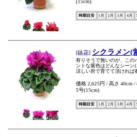
(15cm)
時期目安
1月
2月
3月
4月
シクラメン(
[鉢花]
有りそうで無いのが、この
ントな紫色はどんなシーン
涼しい所で育てて頂ければ
価格 2,625円 / 高さ 40cm 
5号(15cm)
時期目安
1月
2月
3月
4月