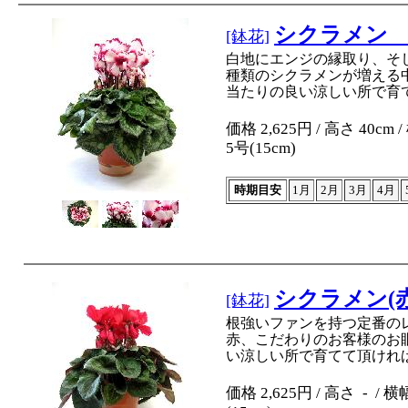
シクラメン
[鉢花]
白地にエンジの縁取り、そ
種類のシクラメンが増える
当たりの良い涼しい所で育
価格 2,625円 / 高さ 40cm 
5号(15cm)
時期目安
1月
2月
3月
4月
シクラメン(
[鉢花]
根強いファンを持つ定番の
赤、こだわりのお客様のお
い涼しい所で育てて頂けれ
価格 2,625円 / 高さ - / 